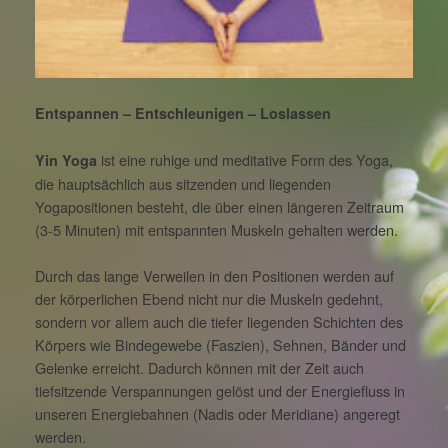
Entspannen – Entschleunigen – Loslassen
ist eine ruhige und meditative Form des Yoga,
Yin Yoga
die hauptsächlich aus sitzenden und liegenden
Yogapositionen besteht, die über einen längeren Zeitraum
(3-5 Minuten) mit entspannten Muskeln gehalten werden.
Durch das lange Verweilen in den Positionen werden auf
der körperlichen Ebend nicht nur die Muskeln gedehnt,
sondern vor allem auch die tiefer liegenden Schichten des
Körpers wie Bindegewebe (Faszien), Sehnen, Bänder und
Gelenke erreicht. Dadurch können mit der Zeit auch
tiefsitzende Verspannungen gelöst und der Energiefluss in
unseren Energiebahnen (Nadis oder Meridiane) angeregt
werden.