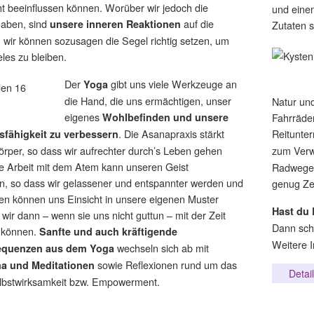
cht beeinflussen können. Worüber wir jedoch die
und einem
haben, sind
auf die
unsere inneren Reaktionen
Zutaten s
wir können sozusagen die Segel richtig setzen, um
eles zu bleiben.
Der
gibt uns viele Werkzeuge an
Yoga
die Hand, die uns ermächtigen, unser
Natur un
eigenes
Wohlbefinden und unsere
Fahrräder
. Die Asanapraxis stärkt
Reitunter
fähigkeit zu verbessern
rper, so dass wir aufrechter durch’s Leben gehen
zum Verwe
e Arbeit mit dem Atem kann unseren Geist
Radwege 
n, so dass wir gelassener und entspannter werden und
genug Zei
en können uns Einsicht in unsere eigenen Muster
H
ast du
 wir dann – wenn sie uns nicht guttun – mit der Zeit
Dann schi
 können.
Sanfte und auch kräftigende
Weitere I
wechseln sich ab mit
quenzen aus dem Yoga
sowie Reflexionen rund um das
a und Meditationen
Detai
bstwirksamkeit bzw. Empowerment.