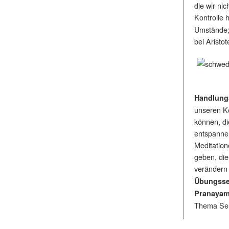
die wir ni
Kontrolle 
Umstände; 
bei Aristot
Handlungs
unseren Kö
können, di
entspanne
Meditation
geben, die
verändern
Übungsse
Pranayam
Thema Sel