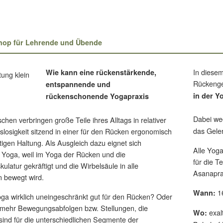
shop für Lehrende und Übende
In diese
Wie kann eine rückenstärkende,
Rückenge
entspannende und
in der Y
rückenschonende Yogapraxis
?
Dabei we
chen verbringen große Teile ihres Alltags in relativer
das Geler
osigkeit sitzend in einer für den Rücken ergonomisch
tigen Haltung. Als Ausgleich dazu eignet sich
Alle Yog
 Yoga, weil im Yoga der Rücken und die
für die T
latur gekräftigt und die Wirbelsäule in alle
Asanapra
 bewegt wird.
16
Wann:
oga wirklich uneingeschränkt gut für den Rücken? Oder
elmehr Bewegungsabfolgen bzw. Stellungen, die
exal
Wo:
sind für die unterschiedlichen Segmente der