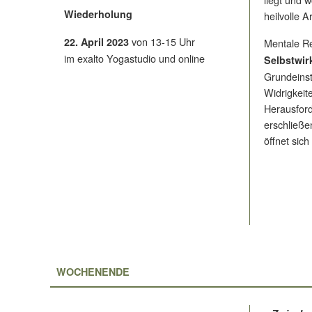
Wiederholung
heilvolle 
von 13-15 Uhr
22. April 2023
Mentale R
im exalto Yogastudio und online
Selbstwir
Grundeinst
Widrigkei
Herausford
erschließen
öffnet sich
WOCHENENDE