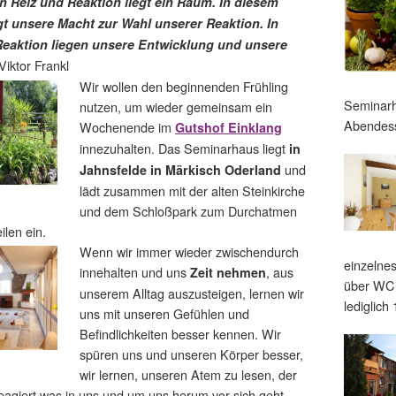
 Reiz und Reaktion liegt ein Raum. In diesem
t unsere Macht zur Wahl unserer Reaktion. In
Reaktion liegen unsere Entwicklung und unsere
Viktor Frankl
Wir wollen den beginnenden Frühling
Seminarh
nutzen, um wieder gemeinsam ein
Abendes
Wochenende im
Gutshof Einklang
innezuhalten. Das Seminarhaus liegt
in
und
Jahnsfelde in Märkisch Oderland
lädt zusammen mit der alten Steinkirche
und dem Schloßpark zum Durchatmen
len ein.
Wenn wir immer wieder zwischendurch
einzelnes
innehalten und uns
, aus
Zeit nehmen
über WC 
unserem Alltag auszusteigen, lernen wir
lediglich
uns mit unseren Gefühlen und
Befindlichkeiten besser kennen. Wir
spüren uns und unseren Körper besser,
wir lernen, unseren Atem zu lesen, der
reagiert was in uns und um uns herum vor sich geht.