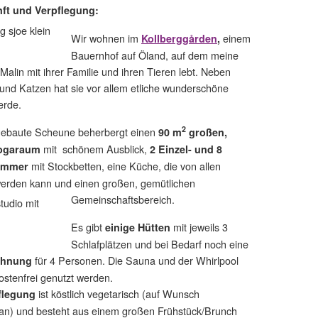
ft und Verpflegung:
Wir wohnen im
einem
Kollberggården
,
Bauernhof auf Öland, auf dem meine
Malin mit ihrer Familie und ihren Tieren lebt. Neben
und Katzen hat sie vor allem etliche wunderschöne
ferde.
2
ebaute Scheune beherbergt einen
90 m
großen,
mit schönem Ausblick,
Yogaraum
2 Einzel- und 8
mit Stockbetten, eine Küche, die von allen
immer
werden kann und einen großen, gemütlichen
Gemeinschaftsbereich.
Es gibt
mit jeweils 3
einige Hütten
Schlafplätzen und bei Bedarf noch eine
für 4 Personen. Die Sauna und der Whirlpool
ohnung
stenfrei genutzt werden.
ist köstlich vegetarisch (auf Wunsch
flegung
an) und besteht aus einem großen Frühstück/Brunch