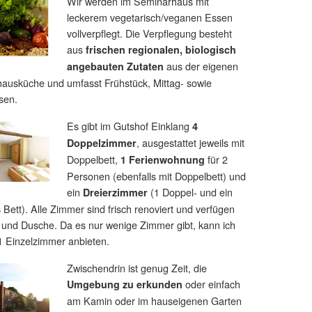
Wir werden im Seminarhaus mit
leckerem vegetarisch/veganen Essen
vollverpflegt. Die Verpflegung besteht
aus
frischen regionalen, biologisch
aus der eigenen
angebauten Zutaten
ausküche und umfasst Frühstück, Mittag- sowie
sen.
Es gibt im Gutshof Einklang
4
, ausgestattet jeweils mit
Doppelzimmer
Doppelbett,
für 2
1 Ferienwohnung
Personen (ebenfalls mit Doppelbett) und
ein
(1 Doppel- und ein
Dreierzimmer
 Bett). Alle Zimmer sind frisch renoviert und verfügen
und Dusche. Da es nur wenige Zimmer gibt, kann ich
 1 Einzelzimmer anbieten.
Zwischendrin ist genug Zeit, die
oder einfach
Umgebung zu erkunden
am Kamin oder im hauseigenen Garten