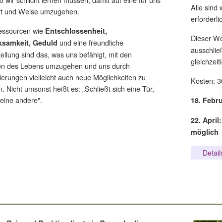
Alle sind 
Art und Weise umzugehen.
erforderli
essourcen wie
Entschlossenheit,
Dieser W
und eine freundliche
ksamkeit, Geduld
ausschlie
ellung sind das, was uns befähigt, mit den
gleichzei
ten des Lebens umzugehen und uns durch
erungen vielleicht auch neue Möglichkeiten zu
Kosten: 3
. Nicht umsonst heißt es: „Schließt sich eine Tür,
 eine andere".
18. Febr
22. April
möglich
Detail