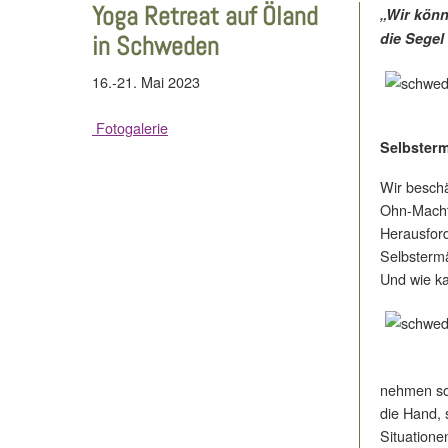
Yoga Retreat auf Öland
„Wir könn
die Segel 
in Schweden
16.-21. Mai 2023
Fotogalerie
Selbster
Wir beschä
Ohn-Macht
Herausfor
Selbstermä
Und wie ka
nehmen so
die Hand, 
Situatione