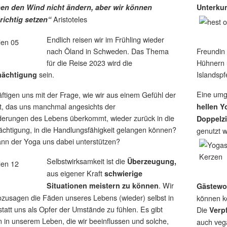
en den Wind nicht ändern, aber wir können
Unterkun
Aristoteles
richtig setzen“
Endlich reisen wir im Frühling wieder
nach Öland in Schweden. Das Thema
Freundin 
für die Reise 2023 wird die
Hühnern 
sein.
Islandsp
mächtigung
Eine umg
ftigen uns mit der Frage, wie wir aus einem Gefühl der
, das uns manchmal angesichts der
hellen 
derungen des Lebens überkommt, wieder zurück in die
Doppelz
chtigung, in die Handlungsfähigkeit gelangen können?
genutzt 
nn der Yoga uns dabei unterstützen?
Selbstwirksamkeit ist die
Überzeugung,
aus eigener Kraft
schwierige
. Wir
Situationen meistern zu können
Gästew
zusagen die Fäden unseres Lebens (wieder) selbst in
können ko
statt uns als Opfer der Umstände zu fühlen. Es gibt
Die
Verp
n in unserem Leben, die wir beeinflussen und solche,
auch veg