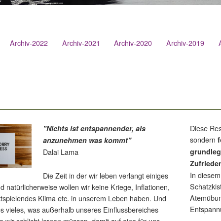
Archiv-2022
Archiv-2021
Archiv-2020
Archiv-2019
Diese Resi
"Nichts ist entspannender, als
sondern
anzunehmen was kommt"
Dalai Lama
grundleg
Zufriede
In diesem
Die Zeit in der wir leben verlangt einiges
Schatzkis
 natürlicherweise wollen wir keine Kriege, Inflationen,
Atemübung
ktspielendes Klima etc. in unserem Leben haben. Und
Entspannu
es vieles, was außerhalb unseres Einflussbereiches
o wir schlicht lernen müssen, damit auf eine für uns