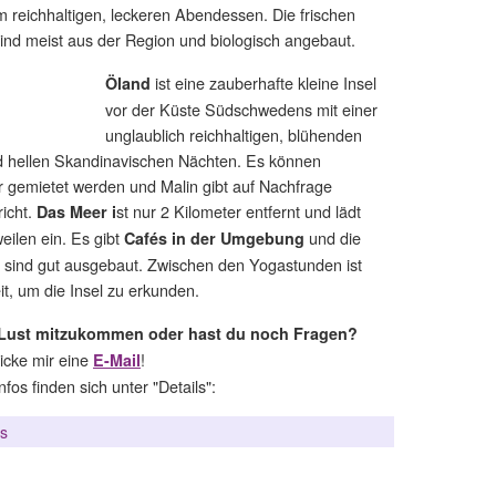
 reichhaltigen, leckeren Abendessen. Die frischen
ind meist aus der Region und biologisch angebaut.
ist eine zauberhafte kleine Insel
Öland
vor der Küste Südschwedens mit einer
unglaublich reichhaltigen, blühenden
d hellen Skandinavischen Nächten. Es können
 gemietet werden und Malin gibt auf Nachfrage
richt.
st nur 2 Kilometer entfernt und lädt
Das Meer i
ilen ein. Es gibt
und die
Cafés in der Umgebung
sind gut ausgebaut. Zwischen den Yogastunden ist
t, um die Insel zu erkunden.
 Lust mitzukommen oder hast du noch Fragen?
cke mir eine
!
E-Mail
nfos finden sich unter "Details":
ls