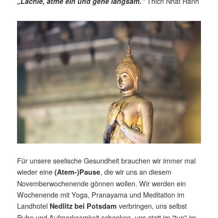
Thich Nhat Hanh
„Lächle, atme ein und gehe langsam."
Für unsere seelische Gesundheit brauchen wir immer mal
wieder eine
, die wir uns an diesem
(Atem-)Pause
Novemberwochenende gönnen wollen. Wir werden ein
Wochenende mit Yoga, Pranayama und Meditation im
Landhotel
verbringen, uns selbst
Nedlitz bei Potsdam
Ruhe und Aufmerksamkeit schenken, uns statt im "tun" im