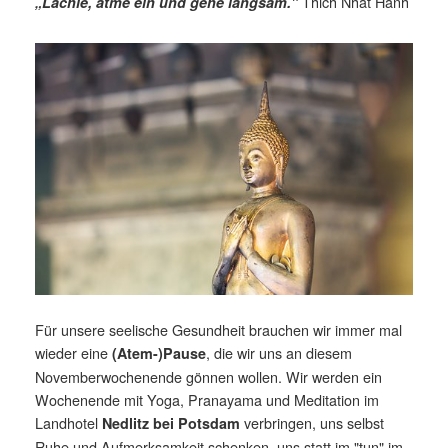
Thich Nhat Hanh
„Lächle, atme ein und gehe langsam."
Für unsere seelische Gesundheit brauchen wir immer mal
wieder eine
, die wir uns an diesem
(Atem-)Pause
Novemberwochenende gönnen wollen. Wir werden ein
Wochenende mit Yoga, Pranayama und Meditation im
Landhotel
verbringen, uns selbst
Nedlitz bei Potsdam
Ruhe und Aufmerksamkeit schenken, uns statt im "tun" im