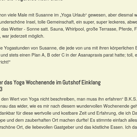
chon viele Male mit Susanne im „Yoga Urlaub“ gewesen, aber diesmal w
nderschöne Insel, tolle Gemeinschaft, ein super, super leckeres, abw
das Wetter - Sonne satt. Sauna, Whirlpool, große Terrasse, Pferde, F
, war jederzeit möglich.
ie Yogastunden von Susanne, die jede von uns mit ihren körperlichen
 und stets einen Plan A, B oder C in der Asanapraxis parat hatte; toll, 
icht!"
ber das Yoga Wochenende im Gutshof Einklang
3
den Wert von Yoga nicht beschreiben, man muss ihn erfahren“ B.K.S. 
enau das wider, wie es mir nach diesem wundervollen Wochenende geht
dankbar für diese wertvolle und kostbare Zeit und Erfahrung, die ich
ppe und dem zauberhaften Ort machen durfte! Es stimmte einfach alles
schöne Ort, die liebevollen Gastgeber und das köstliche Essen. Ich 