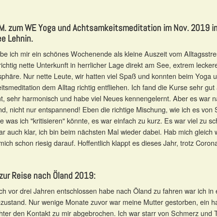
M. zum WE Yoga und Achtsamkeitsmeditation im Nov. 2019 
e Lehnin.
abe ich mir ein schönes Wochenende als kleine Auszeit vom Alltagsstr
richtig nette Unterkunft in herrlicher Lage direkt am See, extrem lecke
sphäre. Nur nette Leute, wir hatten viel Spaß und konnten beim Yoga 
tsmeditation dem Alltag richtig entfliehen. Ich fand die Kurse sehr gut
, sehr harmonisch und habe viel Neues kennengelernt. Aber es war na
d, nicht nur entspannend! Eben die richtige Mischung, wie ich es von
e was ich "kritisieren" könnte, es war einfach zu kurz. Es war viel zu s
r auch klar, ich bin beim nächsten Mal wieder dabei. Hab mich gleich
mich schon riesig darauf. Hoffentlich klappt es dieses Jahr, trotz Corona
 zur Reise nach Öland 2019:
ich vor drei Jahren entschlossen habe nach Öland zu fahren war ich i
ustand. Nur wenige Monate zuvor war meine Mutter gestorben, ein ha
ter den Kontakt zu mir abgebrochen. Ich war starr von Schmerz und T