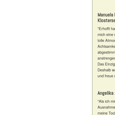
Manuela 
Klosterse
"Erhofft h
mich eine 
tolle Atmo
Achtsamkei
abgestimmt
anstrengen
Das Einzig
Deshalb wa
und freue 
Angelika
"Als ich m
Ausnahmez
meine Toch