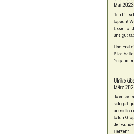
Mai 2023
"Ich bin s
toppen! Wu
Essen und 
uns gut tat
Und erst d
Blick hatte
Yogaunterr
Ulrike ü
März 202
„Man kann 
spiegelt g
unendlich 
tollen Gru
der wunder
Herzen"