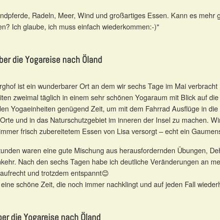
andpferde, Radeln, Meer, Wind und großartiges Essen. Kann es mehr 
n? Ich glaube, ich muss einfach wiederkommen:-)"
ber die Yogareise nach Öland
rghof ist ein wunderbarer Ort an dem wir sechs Tage im Mai verbracht 
ten zweimal täglich in einem sehr schönen Yogaraum mit Blick auf di
en Yogaeinheiten genügend Zeit, um mit dem Fahrrad Ausflüge in die
 Orte und in das Naturschutzgebiet im inneren der Insel zu machen. Wi
immer frisch zubereitetem Essen von Lisa versorgt – echt ein Gaume
tunden waren eine gute Mischung aus herausfordernden Übungen, De
nkehr. Nach den sechs Tagen habe ich deutliche Veränderungen an me
aufrecht und trotzdem entspannt😊
eine schöne Zeit, die noch immer nachklingt und auf jeden Fall wieder
ber die Yogareise nach Öland