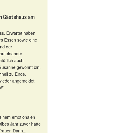
im Gästehaus am
ess. Erwartet haben
res Essen sowie eine
und der
 aufeinander
türlich auch
 Susanne gewohnt bin.
chnell zu Ende.
 wieder angemeldet
!"
n einem emotionalen
lbes Jahr zuvor hatte
rauer. Dann...