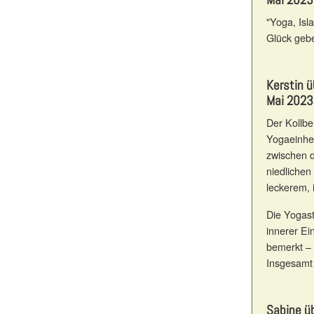
"Yoga, Isl
Glück gebe
Kerstin ü
Mai 2023
Der Kollbe
Yogaeinhei
zwischen d
niedlichen
leckerem, 
Die Yogas
innerer Ei
bemerkt – 
Insgesamt 
Sabine ü