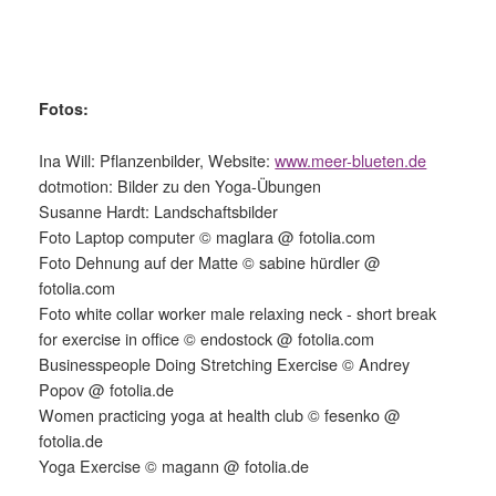
Fotos:
Ina Will: Pflanzenbilder, Website:
www.meer-blueten.de
dotmotion: Bilder zu den Yoga-Übungen
Susanne Hardt: Landschaftsbilder
Foto Laptop computer © maglara @ fotolia.com
Foto Dehnung auf der Matte © sabine hürdler @
fotolia.com
Foto white collar worker male relaxing neck - short break
for exercise in office © endostock @ fotolia.com
Businesspeople Doing Stretching Exercise © Andrey
Popov @ fotolia.de
Women practicing yoga at health club © fesenko @
fotolia.de
Yoga Exercise © magann @ fotolia.de