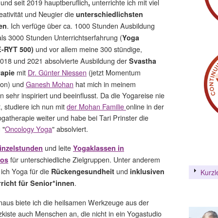
und seit 2019 hauptberuflich
unterrichte ich mit viel
,
,
eativität und Neugier die
unterschiedlichsten
. Ich verfüge über ca. 1000 Stunden Ausbildung
en
ls 3000 Stunden Unterrichtserfahrung (
Yoga
und vor allem meine 300 stündige,
E-RYT 500)
018 und 2021 absolvierte Ausbildung der
Svastha
mit
Dr. Günter Niessen
(jetzt Momentum
apie
ion) und
Ganesh Mohan
hat mich in meinem
n sehr inspiriert und beeinflusst. Da die Yogareise nie
, studiere ich nun mit
der Mohan Familie
online in der
gatherapie weiter und habe bei Tari Prinster die
 "
Oncology Yoga
" absolviert.
und leite
inzelstunden
Yogaklassen in
für unterschiedliche Zielgruppen. Unter anderem
ios
 ich Yoga für die
und
Rückengesundheit
inklusiven
Kurzl
.
richt für Senior*innen
naus biete ich die heilsamen Werkzeuge aus der
kiste auch Menschen an, die nicht in ein Yogastudio