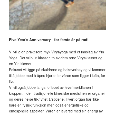
Five Year's Anniversary - for femte år på rad!
Vi vil igjen praktisere myk Viryayoga med et innslag av Yin
Yoga. Det vil bli 3 klasser, to av dem rene Viryaklasser og
en Yin klasse.
Fokuset vil ligge på skuldrene og bakoverbøy og vi kommer
til å jobbe med å åpne hjerte for våren som ligger i lufta, for
livet.
Vi vil også jobbe langs forløpet av levermeridianen i
kroppen. I den tradisjonelle kinesiske medisinen er organer
og deres helse tilknyttet årstidene. Hvert organ har ikke
bare en fysisk funksjon men også energetiske og
emosjonelle aspekter. Våren er levertid med sin energi av