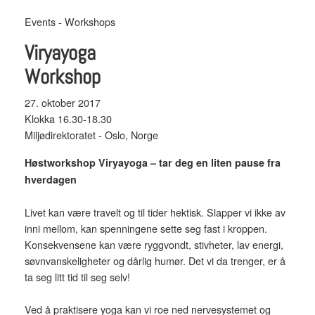
Events - Workshops
Viryayoga
Workshop
27. oktober 2017
Klokka 16.30-18.30
Miljødirektoratet - Oslo, Norge
Høstworkshop Viryayoga – tar deg en liten pause fra
hverdagen
Livet kan være travelt og til tider hektisk. Slapper vi ikke av
inni mellom, kan spenningene sette seg fast i kroppen.
Konsekvensene kan være ryggvondt, stivheter, lav energi,
søvnvanskeligheter og dårlig humør. Det vi da trenger, er å
ta seg litt tid til seg selv!
Ved å praktisere yoga kan vi roe ned nervesystemet og